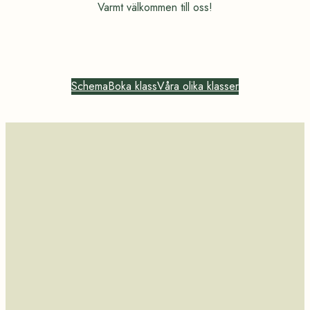
Varmt välkommen till oss!
Schema
Boka klass
Våra olika klasser