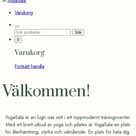
YogaSala
YogaSala
Varukorg
Search
Sök
Sök
Toggle
efter:
Minicart
0
Toggle
Varukorg
Fortsätt handla
Välkommen!
YogaSala är en lugn oas mitt i ett toppmodernt träningscenter.
Med ett brett utbud av yoga och pilates är YogaSala en plats
för återhämtning, styrka och välmående. En plats för hela dig.