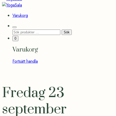
YogaSala
Varukorg
Search
Sök
Sök
Toggle
efter:
Minicart
0
Toggle
Varukorg
Fortsätt handla
Fredag 23
september