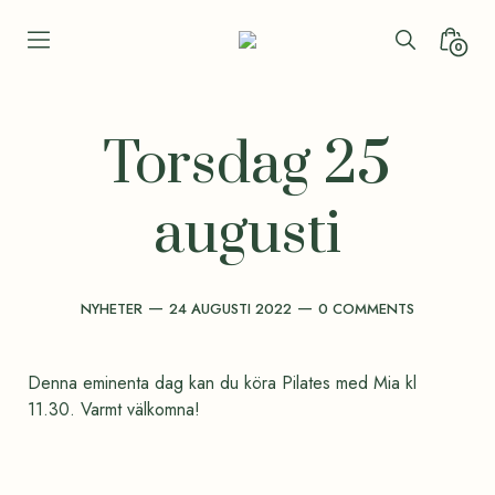
Skip
to
Search
Minica
0
YogaSala
content
Toggle
Toggl
Torsdag 25
augusti
Categories
Post
Comments
NYHETER
24 AUGUSTI 2022
0 COMMENTS
date
Denna eminenta dag kan du köra Pilates med Mia kl
11.30. Varmt välkomna!