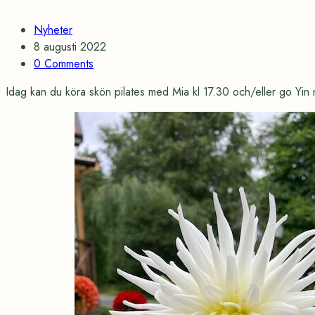
Categories
Nyheter
Post
8 augusti 2022
date
Comments
0 Comments
Idag kan du köra skön pilates med Mia kl 17.30 och/eller go Yin