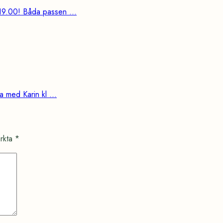
19.00! Båda passen ...
 med Karin kl ...
ärkta
*