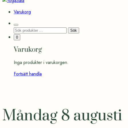
YogaSala
Varukorg
Search
Sök
Sök
Toggle
efter:
Minicart
0
Toggle
Varukorg
Inga produkter i varukorgen.
Fortsätt handla
Måndag 8 augusti