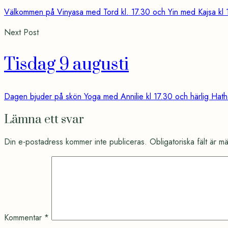
Välkommen på Vinyasa med Tord kl. 17.30 och Yin med Kajsa kl 
Next Post
Tisdag 9 augusti
Dagen bjuder på skön Yoga med Annilie kl 17.30 och härlig Hatha
Lämna ett svar
Din e-postadress kommer inte publiceras.
Obligatoriska fält är m
Kommentar
*