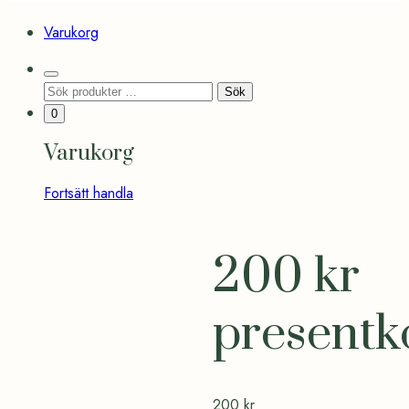
Varukorg
Search
Sök
Sök
Toggle
efter:
Minicart
0
Toggle
Varukorg
Fortsätt handla
200 kr
presentk
200
kr