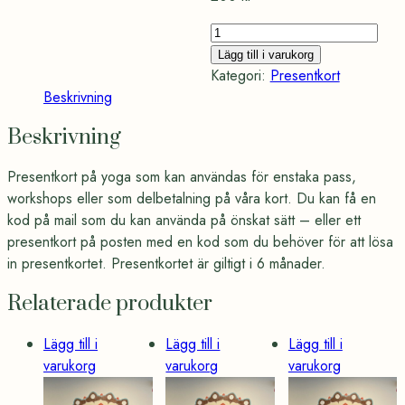
200
kr
Lägg till i varukorg
presentkort
Kategori:
Presentkort
mängd
Beskrivning
Beskrivning
Presentkort på yoga som kan användas för enstaka pass,
workshops eller som delbetalning på våra kort. Du kan få en
kod på mail som du kan använda på önskat sätt – eller ett
presentkort på posten med en kod som du behöver för att lösa
in presentkortet. Presentkortet är giltigt i 6 månader.
Relaterade produkter
Lägg till i
Lägg till i
Lägg till i
varukorg
varukorg
varukorg